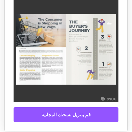
قم بتنزيل نسختك المجانية