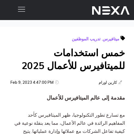
الصفحة الرئيسية
ميتافيرس
,
تدريب الموظفين
من نحن
خمس استخدامات
المدونات
أعمالنا
للميتافيرس للأعمال 2025
خدمات التسويق الرقمي
كارين اورام
Feb 9, 2023 4:47:00 PM
خدمات تطبيقات الهاتف المحمول والموقع الإلكتروني
مقدمة إلى عالم الميتافيرس للأعمال
التسويق بالمحتوى
مع تسارع تطور التكنولوجيا، ظهر الميتافيرس كأحد
التسويق عبر وسائل التواصل الاجتماعي
المفاهيم الرائدة في عالم الأعمال، مما يعد بنقلة نوعية في
كيفية تفاعل الشركات مع عملائها وإدارة عملياتها. يتيح