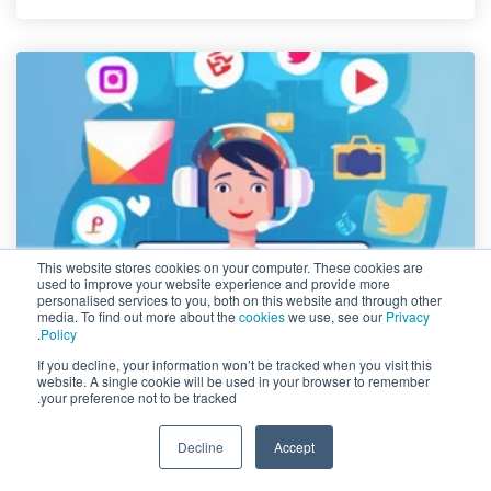
This website stores cookies on your computer. These cookies are
used to improve your website experience and provide more
personalised services to you, both on this website and through other
media. To find out more about the
cookies
we use, see our
Privacy
.
Policy
If you decline, your information won’t be tracked when you visit this
website. A single cookie will be used in your browser to remember
التسويق الرقمي
,
التسويق الرقمي للشركات
,
التواصل
your preference not to be tracked.
الاجتماعي
فريق نيكسا
Jul 10, 2024 3:18:56 PM
Decline
Accept
اطلب عرض سعر
+971 52 869 2447
أهم 10 إجراءات لنجاح إدارة مواقع التواصل