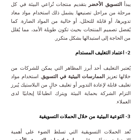
يبدأ
التسويق الأخضر
بتقديم منتجات تُراعي البيئة في كل
مرحلة من مراحل تصنيعها. يشمل ذلك استخدام مواد معاد
تدويرها، أو قابلة للتحلل، أو خالية من المواد الضارة. كما
يُفضل تصميم المنتجات بحيث تكون طويلة الأمد، مما يُقلل
من الحاجة إلى استبدالها بشكل متكرر.
2- اعتماد التغليف المستدام
يُعتبر التغليف أحد أبرز المظاهر التي يمكن للشركات من
خلالها تعزيز
الممارسات البيئية في التسويق
. استخدام مواد
تغليف قابلة لإعادة التدوير أو تغليف خالٍ من البلاستيك يُبرز
التزام الشركة بحماية البيئة ويترك انطباعًا إيجابيًا لدى
العملاء.
3- التوعية البيئية من خلال الحملات التسويقية
تُعد الحملات التسويقية التي تسلط الضوء على أهمية
الاستدامة جزءًا مهمًا من
استراتيجيات التسويق الأخضر
.