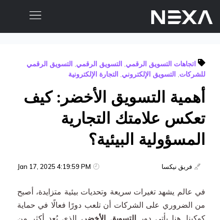
الصفحة الرئيسية
اتجاهات التسويق الرقمي
,
التسويق الرقمي
,
التسويق الرقمي
من نحن
للشركات
,
التسويق الإلكتروني
,
التجارة الإلكترونية
المدونات
أهمية التسويق الأخضر: كيف
أعمالنا
تعكس علامتك التجارية
خدمات التسويق الرقمي
المسؤولية البيئية؟
خدمات تطبيقات الهاتف المحمول والموقع الإلكتروني
فريق نيكسا
Jan 17, 2025 4:19:59 PM
التسويق بالمحتوى
في عالم يشهد تغيرات سريعة وتحديات بيئية متزايدة، أصبح
التسويق عبر وسائل التواصل الاجتماعي
من الضروري على الشركات أن تلعب دورًا فعالًا في حماية
كوكبنا. هنا يأتي دور
التسويق الأخضر
، الذي يُعد أكثر من