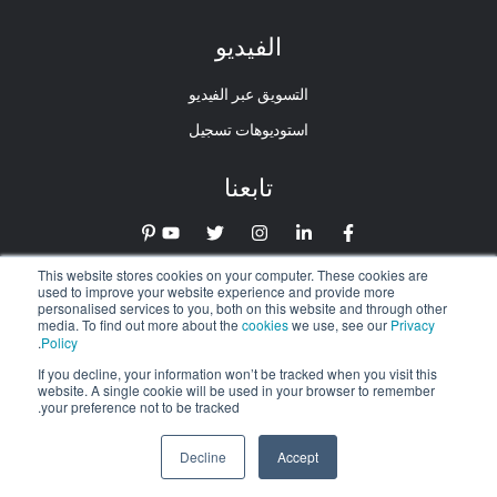
الفيديو
التسويق عبر الفيديو
استوديوهات تسجيل
تابعنا
This website stores cookies on your computer. These cookies are
used to improve your website experience and provide more
personalised services to you, both on this website and through other
media. To find out more about the
cookies
we use, see our
Privacy
.
Policy
If you decline, your information won’t be tracked when you visit this
website. A single cookie will be used in your browser to remember
© 2026 Digitalnexa.com |
تصميم مواقع الويب في دبي
بواسطة
your preference not to be tracked.
NEXA
Decline
Accept
اطلب عرض سعر
+971 52 869 2447