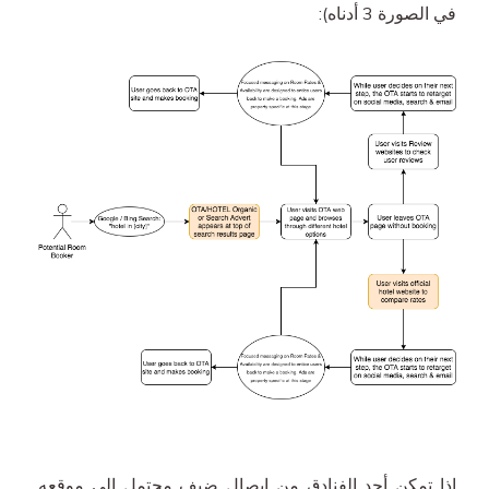
في الصورة 3 أدناه):
إذا تمكن أحد الفنادق من إيصال ضيف محتمل إلى موقعه