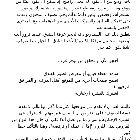
بات أوسع من أن يكون له معنى واضح، إذ يمكن أن يكون نصًا من
موقع ويب، وصور، ومقاطع فيديو، ومنشورات فيسبوك، وصور
إنستغرام، وقصص، وغير ذلك؛ لذلك يجب تصنيف المحتوى وفهمه
حتى تتمكن الفنادق والشركات الأخرى من الاهتمام بنوع المحتوى
الأفضل بالنسبة لهم.
لنطبق ذلك على السيناريو ذاته لحجز غرفة الفندق. عندما تزور أنت
أو ضيف محتمل موقعًا إلكترونيًا لأحد الفنادق، فالخيارات المتوفرة
عادةً تكون كما يلي:
· احجز الآن أو تحقق من توفر غرف
· شاهد مقطع فيديو أو معرض الصور للفندق
· تصفح صفحات أخرى من الموقع (مثل الغرف أو المرافق
الترفيهية)
· اشترك بالنشرة الإخبارية
غالبية الفنادق لا تقدم في مواقعها أكثر مما ذُكر، وبالتالي لا تقدم
قيمة للضيوف؛ على افتراض أن الضيف غير مهتم بالاشتراك في
النشرة الإخبارية والتي ربما لن تصل أبدًا على أي حال. هذا النوع من
العروض يعني للزوار "إمّا أن تقبله أو ترفضه"، وهذا بالتأكيد خطأ
كبير.
كما أنّ السيناريو السابق لا يأخذ بعين الاعتبار عدم استعداد الضيف