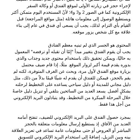
لإجراء حجز في زيارته الأولى لموقع الفندق أو وكالة السفر
الإلكترونية كما في الصور 2 و3 و4؛ لأنّ المستخدم اليوم متمكن أكثر
ويستطيع الوصول إلى معلومات هائلة (مثل مواقع المراجعة) قبل
القيام بأي التزام. لذلك، يجب أن يسعى أي فندق في عام إلى بناء
علاقة مع كل شخص يزور موقعه.
المحتوى هو الجسر الذي لم تبنيه معظم الفنادق
يجب أن يقوم الفندق بتغيير مبدأ "إمّا أن تقبله أو ترفضه" المعمول
به حاليًا، ويمكن تحقيق ذلك باستخدام محتوى جديد وجذاب والذي
بدوره يقدم قيمة أكبر لزوار الموقع. مثلًا، إذا قام ضيف محتمل
بزيارة موقع الفندق لأول مرة، وبحث عن الغرف المتوفرة، لكنه لم
يقم بالحجز، فيمكن للفندق أن يقدم له شيئًا قيمًا بدلاً من ذلك، مثل
دليل مجاني للمدينة أو دليل سياحي يساعده على التخطيط لرحلته
بشكلٍ أفضل. يسعد العديد من السائحين بتلقي أو تنزيل دليل خاصةً
خلال المرحلة المبكرة من التخطيط، وقد يتبادلون البريد الإلكتروني
من أجل هذا فقط.
بمجرد حصول الفندق على البريد الإلكتروني للضيف، تنفتح أمامه
العديد من الآفاق. إذ يستطيع إرسال معلومات متعلقة بالحجز
المباشر أو العروض أو حتى معلومات عامة تساعد في تعزيز العلاقة
بينه وبين النزيل، إضافةً إلى استخدام البريد الإلكتروني للتسويق