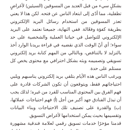
بشكلٍ سيء من قبل العديد من المسوقين (السيئين) لأغراضٍ
تطفلية، مما أدّى إلى ابتعاد الناس عن فتحه. لكن هذا لا يعني
تعذر المسوقين من استخدام رسائل البريد الإلكتروني
بطريقة كفؤة وفعّالة. ففي النهاية، جميعنا نعتمد على البريد
الإلكتروني للتواصل في حياتنا العملية والشخصية على حد
سواء؛ أي أنّ الوقت الذي نقضيه في قراءة بريدنا الوارد آخذ
بالتزايد لا بالتناقص، وبالتالي من المهم كتابة بريد إلكتروني
تسويقي وتصميمه وبثه بشكل احترافي مع محتوى يخص كل
مستلم على حدة.
ويرغب الناس هذه الأيام بتلقي بريد إلكتروني يناسبهم ويلبي
احتياجاتهم فقط، ويتوقعون أن تكون الشركات قادرة على
فهم الفرق بين المحتوى المناسب للفرد من غيره؛ لذلك يجب
أن تبذل الفنادق جهد أكبر من أجل (أ) فهم احتياجات عملائها،
(ب) والقدرة على تصنيف تلك الاحتياجات وبناء البيانات
وتقسيمها بحيث يمكن استخدامها لأغراض التسويق.
قدمنا ​​مؤخرًا خدمات تسويق رقمي لعلامة فندقية مشهورة