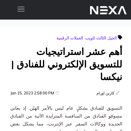
الصفحة الرئيسية
الجيل الثالث للويب
,
العملات الرقمية
من نحن
أهم عشر استراتيجيات
المدونات
أعمالنا
للتسويق الإلكتروني للفنادق |
نيكسا
خدمات التسويق الرقمي
خدمات تطبيقات الهاتف المحمول والموقع الإلكتروني
كارين اورام
Jan 15, 2023 2:58:00 PM
التسويق بالمحتوى
التسويق للفنادق بشكلٍ عام ليس بالأمر الهيّن. إذ يعاني
مسوقو الفنادق من المنافسة المتزايدة الآتية من الفنادق
التسويق عبر وسائل التواصل الاجتماعي
الجديدة ووكالات السفر عبر الإنترنت، مما يشكل بعض