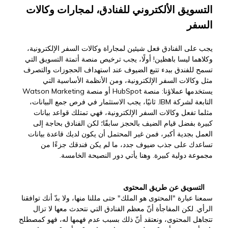
التسويق الألكتروني للفنادق، لمجارات وكالات
السفر
يجب على الفنادق فعل شيئين لمجاراة وكالات السفر الإلكترونية،
وكلاهما ليسا باهظين! أولًا، يجب ترخيص منصة أتمتة التسويق التي
تسمح للفندق ببدء تتبع الضيوف عند استهداف الحجوزات والتصرف
مثل وكالات السفر الإلكترونية، ومن الأنظمة الأساسية التي
يستخدمها عملاؤنا: منصة HubSpot أو منصة Watson Marketing
التابعة لشركة IBM. ثانيًا، يجب الاستثمار في فرص جمع البيانات،
مثلما تفعل وكالات السفر الإلكترونية، فهي تمتلك قواعد بيانات
كبيرة بفضل قيام الضيف بالحجز سابقًا؛ لكن الفنادق بحاجة إلى
العمل بجدية أكبر، فمن غير المحتمل أن يكون لديك قاعدة بيانات
تساعدك على جذب ضيوف جدد، ما لم يكن فندقك جزءًا من
مجموعة دولية كبيرة. وهنا يأتي دور النصيحة الخامسة.
التسويق عن طريق المحتوى
سمعنا عبارة "المحتوى هو الملك" حتى مللنا منها، ولا بدّ أنك توافقنا
الرأي. لكن المفاجأة أنّ معظم الفنادق التي نتحدث معها لا تزال
تتجاهل المحتوى، ونعتقد أنّ ذلك بسبب عدم فهمها له، فهو كمصطلح