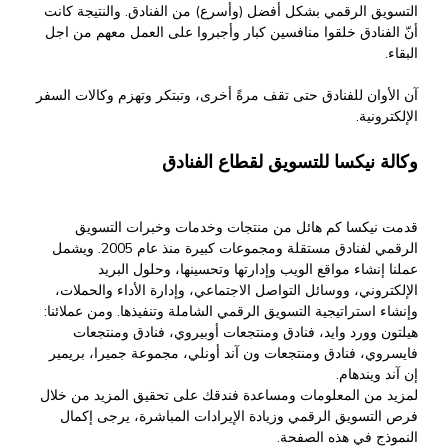
التسويق الرقمي بشكل أفضل (وأسرع) من الفنادق. والنتيجة كانت
أنّ الفنادق خلقوا منافسين كبار وأجبروا على العمل معهم من اجل
البقاء.
آن الأوان للفنادق حتى تقف مرةً أخرى، وتبتكر وتهزم وكالات السفر
الإلكترونية.
وكالة نيكسا للتسويق
لقطاع الفنادق
قدمت نيكسا كم هائل من منتجات وخدمات وخبرات التسويق
الرقمي لفنادق مستقلة ومجموعات كبيرة منذ عام 2005. ويشمل
عملنا إنشاء مواقع الويب وإدارتها وتحسينها، وحلول البريد
الإلكتروني، ووسائل التواصل الاجتماعي، وإدارة الأداء والحملات،
وإنشاء استراتيجية التسويق الرقمي الشاملة وتنفيذها. ومن عملائنا:
هيلتون وورد وايد، فنادق ومنتجعات أوبيروي، فنادق ومنتجعات
فايسروي، فنادق ومنتجعات ون آند أونلي، مجموعة جميرا، بريمير
إن آند ويندهام.
لمزيد من المعلومات ومساعدة فندقك على تحقيق المزيد من خلال
فرص التسويق الرقمي وزيادة الإيرادات المباشرة، يرجى إكمال
النموذج في هذه الصفحة.