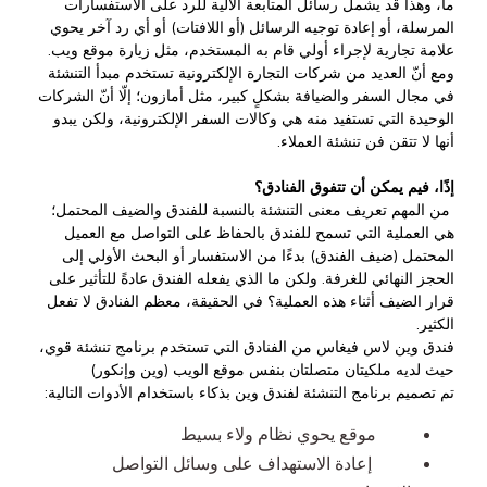
ما، وهذا قد يشمل رسائل المتابعة الآلية للرد على الاستفسارات
المرسلة، أو إعادة توجيه الرسائل (أو اللافتات) أو أي رد آخر يحوي
علامة تجارية لإجراء أولي قام به المستخدم، مثل زيارة موقع ويب.
ومع أنّ العديد من شركات التجارة الإلكترونية تستخدم مبدأ التنشئة
في مجال السفر والضيافة بشكلٍ كبير، مثل أمازون؛ إلّا أنّ الشركات
الوحيدة التي تستفيد منه هي وكالات السفر الإلكترونية، ولكن يبدو
أنها لا تتقن فن تنشئة العملاء.
إذًا، فيم يمكن أن تتفوق الفنادق؟
من المهم تعريف معنى التنشئة بالنسبة للفندق والضيف المحتمل؛
هي العملية التي تسمح للفندق بالحفاظ على التواصل مع العميل
المحتمل (ضيف الفندق) بدءًا من الاستفسار أو البحث الأولي إلى
الحجز النهائي للغرفة. ولكن ما الذي يفعله الفندق عادةً للتأثير على
قرار الضيف أثناء هذه العملية؟ في الحقيقة، معظم الفنادق لا تفعل
الكثير.
فندق وين لاس فيغاس من الفنادق التي تستخدم برنامج تنشئة قوي،
حيث لديه ملكيتان متصلتان بنفس موقع الويب (وين وإنكور)
تم تصميم برنامج التنشئة لفندق وين بذكاء باستخدام الأدوات التالية:
موقع يحوي نظام ولاء بسيط
إعادة الاستهداف على وسائل التواصل