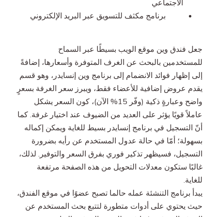
الاجتماعي
برنامج مكثف للتسويق عبر البريد الإلكتروني
جعل فندق وين موقع الويب بسيطًا عبر السماح
للمستخدمين بالبحث عن الغرف المتوفرة وأسعارها، إضافةً
إلى إظهار فوائد الانضمام إلى برنامج وين إنسايدر، وهو قسم
يقدم عروض إضافية للأعضاء فقط، ويبرز سعر الغرفة بسعرٍ
واضح وعبارةٍ ذكية (وفّر 15% الآن)، كون السعر يشكل
عاملاً قويًا يؤثر على العديد من الضيوف عند اختيار غرفة. كما
أنّ التسجيل في برنامج إنسايدر بسيط للغاية ويمكن إكماله
بسهولة؛ أمّا في حالة عدول المستخدم عن رأيه بضرورة
التسجيل، فسيظهر تذكير فوري بفرق السعر والتوفير. لذلك،
غالبًا ستكون معدلات التحويل من هذه الصفحة مرتفعة
للغاية.
يبدأ برنامج التنشئة عمله حالما تصبح عضوًا في موقع الفندق،
حيث يحتوي على أدوات متطورة لتتبع بحث المستخدم عن