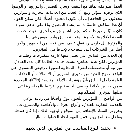
العمل متوافقة تمامًا مع التنفيذ، وسرد القصص، والتوزيع، أو الوصول
الذي يوفره المؤثر. ومع أنّ العديد من العلامات التجارية والمؤثرين
يتحدثون عن الحاجة إلى أن يكون المحتوى أصيلًا، لكن يمكن القول
أنّ هذا متناقض خاصةً إذا تم إنشاء المحتوى بناءً على حافز، سواء
كان ماليًا أو غير ذلك. كما يجب اعتبار جوانب أخرى، حيث أحدثت
القصة الإعلامية الأخيرة المتعلقة بفندق وايت موس في دبلن
والمؤثرة إيل داربي رد فعلٍ عنيف ليس فقط من الجمهور، ولكن
أيضًا من الشركات التي شعرت بالإحباط من المؤثرين.
إنّ العديد من الفنادق التي نعمل معها غارقة بمقترحات وطلبات
المؤثرين، لكن هذه الظاهرة ليست جديدة. لطالما كان لدى الفنادق
ميزانية أو مخصصات للغرف المجانية للضيوف رفيعي المستوى. في
الواقع، صرّح العديد من مديري التسويق أو الاتصالات أو العلاقات
العامة داخل الفنادق بأنّ مؤشرات الأداء الرئيسية (KPIs)، المحددة
ضمن معايير الأداء الوظيفي الخاصة بهم، ترتبط بالمخاطرة التي
يجلبها المؤثرون لممتلكاتهم.
من الواضح أن المؤثرين يلعبون دورًا واضحًا في زيادة الوعي
بالعلامة التجارية للفندق، وأنواع الغرف، والأطعمة والمشروبات،
وعروض السبا، بالإضافة إلى الموقع والوجهة. لذلك، إذا كان فندقك
يتفاعل مع المؤثرين، فمن المهم اتخاذ الخطوات التالية:
تحديد النوع المناسب من المؤثرين الذين لديهم