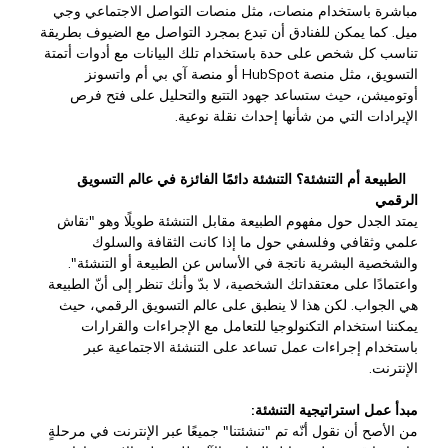
مباشرة باستخدام منصات، مثل منصات التواصل الاجتماعي وجي
ميل. كما يمكن للفنادق أن تبدع بمجرد التواصل مع الضيوف بطريقة
تناسب كل شخص على حدة باستخدام تلك البيانات مع أدوات أتمتة
التسويق، مثل منصة HubSpot أو منصة آي بي أم واتسونز
أوتوميشن، حيث ستساعد جهود التتبع والتحليل على فتح فرص
الإيرادات التي من شأنها إحداث نقلة نوعية.
الطبيعة أم التنشئة؟ التنشئة دائمًا الفائزة في عالم التسويق
الرقمي
يمتد الجدل حول مفهوم الطبيعة مقابل التنشئة طويلًا وهو "نقاش
علمي وثقافي وفلسفي حول ما إذا كانت الثقافة والسلوك
والشخصية البشرية ناتجة في الأساس عن الطبيعة أو التنشئة".
واعتمادًا على معتقداتك الشخصية، لا بدّ وأنك تنظر إلى أنّ الطبيعة
هي الجواب. لكن هذا لا ينطبق على عالم التسويق الرقمي، حيث
يمكننا استخدام التكنولوجيا للتعامل مع الإجراءات والقرارات
باستخدام إجراءات عمل تساعد على التنشئة الاجتماعية عبر
الإنترنت.
مبدأ عمل استراتيجية التنشئة:
من الأصح أن نقول أنّه تم "تنشئتنا" جميعًا عبر الإنترنت في مرحلةٍ