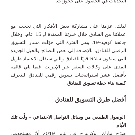
التحديات في الحصول على حجوزات.
تحسين محركات البحث والتسويق بطريقة الدفع لكل نقرة
لذلك، عزمنا على مشاركة بعض الأفكار التي نجحت مع
عملائنا من الفنادق خلال خبرتنا الممتدة لـِ 15 عام، وخلال
جائحة كوفيد-19، وهي الفترة التي حوّلت مسار التسويق
الرقمي للفنادق، بالإضافة إلى بعض النصائح والحيل الجديدة
التي ستكون سلاحًا قويًا للفنادق والتي ستقلل الاعتماد طويل
المدى على وكالات السفر عبر الإنترنت. فيما يلي قائمة
بأفضل عشر استراتيجيات تسويق رقمي للفنادق. لنتعرف
كيفية بناء خطة تسويق للفنادق
أفضل طرق التسويق للفنادق
الوصول الطبيعي من وسائل التواصل الاجتماعي – ولّت تلك
الأيام
صرّح مارك زوكربيرج في يناير 2019 أنّ مستخدمي