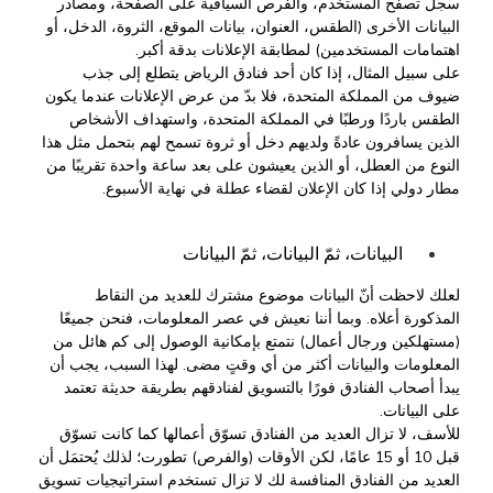
سجل تصفح المستخدم، والفرص السياقية على الصفحة، ومصادر
البيانات الأخرى (الطقس، العنوان، بيانات الموقع، الثروة، الدخل، أو
اهتمامات المستخدمين) لمطابقة الإعلانات بدقة أكبر.
على سبيل المثال، إذا كان أحد فنادق الرياض يتطلع إلى جذب
ضيوف من المملكة المتحدة، فلا بدّ من عرض الإعلانات عندما يكون
الطقس باردًا ورطبًا في المملكة المتحدة، واستهداف الأشخاص
الذين يسافرون عادةً ولديهم دخل أو ثروة تسمح لهم بتحمل مثل هذا
النوع من العطل، أو الذين يعيشون على بعد ساعة واحدة تقريبًا من
مطار دولي إذا كان الإعلان لقضاء عطلة في نهاية الأسبوع.
البيانات، ثمّ البيانات، ثمّ البيانات
لعلك لاحظت أنّ البيانات موضوع مشترك للعديد من النقاط
المذكورة أعلاه. وبما أننا نعيش في عصر المعلومات، فنحن جميعًا
(مستهلكين ورجال أعمال) نتمتع بإمكانية الوصول إلى كم هائل من
المعلومات والبيانات أكثر من أي وقتٍ مضى. لهذا السبب، يجب أن
يبدأ أصحاب الفنادق فورًا بالتسويق لفنادقهم بطريقة حديثة تعتمد
على البيانات.
للأسف، لا تزال العديد من الفنادق تسوّق أعمالها كما كانت تسوّق
قبل 10 أو 15 عامًا، لكن الأوقات (والفرص) تطورت؛ لذلك يُحتمَل أن
العديد من الفنادق المنافسة لك لا تزال تستخدم استراتيجيات تسويق