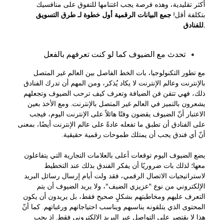
أكثر تقليدية، وهذه فرصة يجب اغتنامها للتفوق على منافسيك
بتكلفة أقل!
جمع البيانات الرقمية أول خطوة لـ
طرق التسويق
للفنادق.
تحدث مع الضيوف كما لو كنت تعرفهم بالفعل
مع تطور التكنولوجيا، بات الخط الفاصل بين العالم غير المتصل
بالإنترنت وعالم الإنترنت لا يكاد يُذكر، ومن المهم أن تدرك الفنادق
ذلك، فهي تتقن فن الضيافة وتعرف كيف ترحب الضيوف وتجعلهم
يشعرون بالتميز في العالم غير المتصل بالإنترنت. ومع الأخذ بعين
الاعتبار أنّ الضيوف يقضون وفتًا هائلاً على الإنترنت اليوم، فيجب
على الفنادق أن تطبق ما تفعله عادةً على عالم الإنترنت أيضًا، بمعنى
أنّ أي فندق يجب أن يمتلك طموحات رقمية حقيقية.
يضع الضيوف اليوم توقعات أعلى بالعلامات التجارية التي يتفاعلون
معها؛ لذلك بات ضروريًا أن يفكر الفندق بذلك عند التخطيط
لاستراتيجيات الاتصال الرقمي، فقد ولت أيام إرسال رسائل البريد
الإلكتروني من نوع "عزيزي الضيف"، ولا يريد الضيوف أن يتم
التعرف عليهم ومخاطبتهم بشكلٍ صحيح فقط، بل يريدون أن يكون
المحتوى الذي يتلقونه يناسبهم ويناسب احتياجاتهم ورغباتهم. كما أنّ
هذا لا يقتصر على التواصل عبر البريد الإلكتروني فقط. إذ يجب