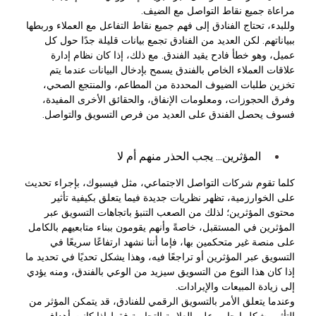
مراعاة جميع نقاط التواصل مع الضيف.
وللبدء، تحتاج الفنادق إلى فهم جميع نقاط التفاعل مع العملاء وربطها
ببياناتهم. لكن العديد من الفنادق تجمع بيانات قليلة جدًا حول كل
عميل، وهو خطأ فادح يقيد الفندق. مع ذلك، إذا كان نظام إدارة
علاقات العملاء الخاص بالفندق يسمح بإدخال البيانات عندما يتم
تخزين طلبات الضيوف المحددة من المطاعم، والمنتجع الصحي،
وفرق الحجوزات، ومعلومات الإنفاق، والحقائق الأخرى المفيدة،
فسوف يحصل الفندق على العديد من فرص التسويق والتواصل.
المؤثرين... يجب الحذر منهم أم لا
كلما تقوم شركات التواصل الاجتماعي، مثل فيسبوك، بإجراء تحديث
على الخوارزمية، تظهر نظريات جديدة فيما يتعلق بكيفية تأثير
محتوى المؤثرين؛ لذلك من الصعب التنبؤ باتجاهات التسويق عبر
المؤثرين في المستقبل، خاصةً وأنهم يقومون ببناء متابعيهم بالكامل
على منصة غير متحكمين بها، فإما أننا نشهد ارتفاعًا سريعًا في
التسويق عبر المؤثرين أو تراجعًا فيه، وهذا يشكل تحديًا في تحديد ما
إذا كان هذا النوع من التسويق سيزيد من الوعي بالفندق، ومنه يؤدي
إلى زيادة المبيعات والإيرادات.
وعندما يتعلق الأمر بالتسويق الرقمي للفنادق، قد يتمكن المؤثر من
التأثير بشكل إيجابي على العلامة التجارية فقط إذا كانت أهداف